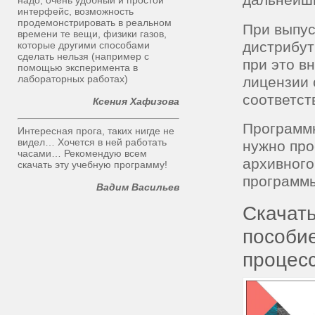
дальнейш
надо, очень удобный и простой
интерфейс, возможность
продемонстрировать в реальном
При выпус
времени те вещи, физики газов,
дистрибут
которые другими способами
сделать нельзя (например с
при это в
помощью эксперимента в
лабораторных работах)
лицензии 
соответст
Ксения Хафизова
Программн
Интересная прога, таких нигде не
видел… Хочется в ней работать
нужно про
часами… Рекомендую всем
архивного
скачать эту учебную программу!
программы
Вадим Васильев
Скачать
пособи
процесс