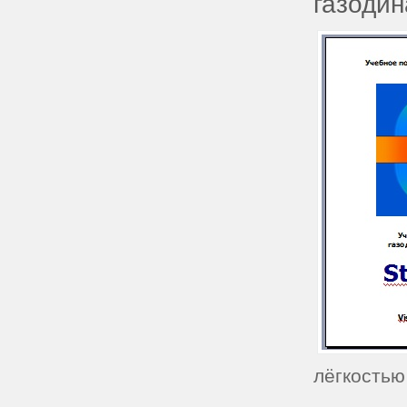
газодин
лёгкостью