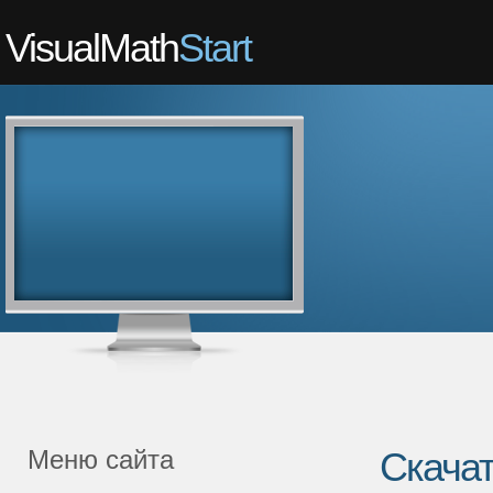
VisualMath
Start
Меню сайта
Скача