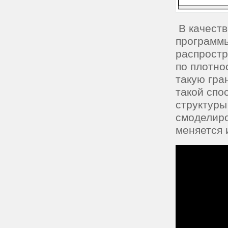
В качест
программы
распростр
по плотно
такую гра
такой спо
структуры
смоделиро
меняется 