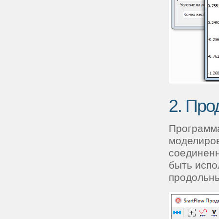
2. Про
Программа
моделиров
соединенн
быть испо
продольны