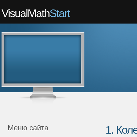
VisualMath
Start
Меню сайта
1. Кол